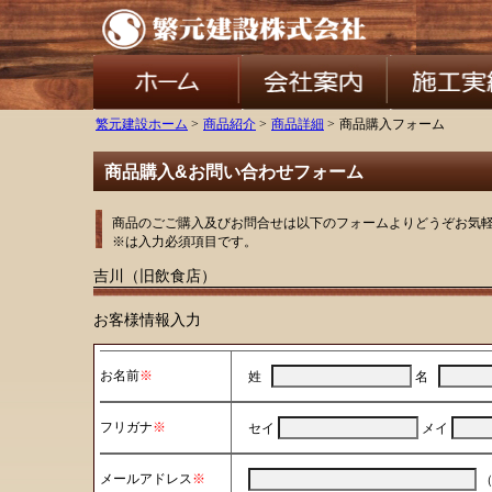
繁元建設ホーム
>
商品紹介
>
商品詳細
>
商品購入フォーム
商品購入&お問い合わせフォーム
商品のごご購入及びお問合せは以下のフォームよりどうぞお気
※は入力必須項目です。
吉川（旧飲食店）
お客様情報入力
お名前
※
姓
名
フリガナ
※
セイ
メイ
メールアドレス
※
（