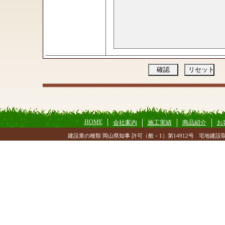
HOME
会社案内
施工実績
商品紹介
お
建設業の種類 岡山県知事 許可（般－1）第14912号
宅地建設取
Copyright(c) 2024 S