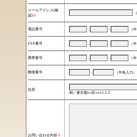
メールアドレス(確
（
認)
※
電話番号
-
-
（半
FAX番号
-
-
（半
携帯番号
-
-
（半
郵便番号
-
（半角入力）
住所
例）東京都○○区○○○1-2-3
お問い合わせ内容
※